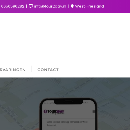
0650596282
info@tour2day.nl
West-Friesland
RVARINGEN
CONTACT